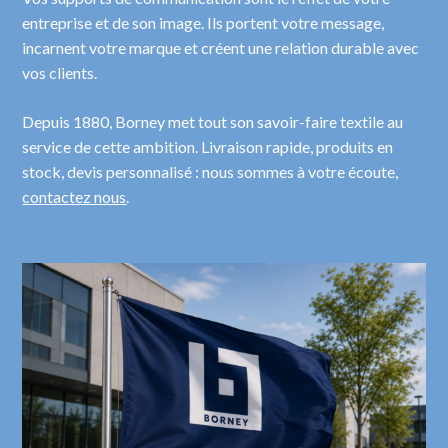
entreprise et de son image. Ils portent votre message,
incarnent votre marque et créent une relation durable avec
vos clients.
Depuis 1880, Borney met tout son savoir-faire textile au
service de cette ambition. Livraison rapide, produits en
stock, devis personnalisé : nous sommes à votre écoute,
contactez nous
.