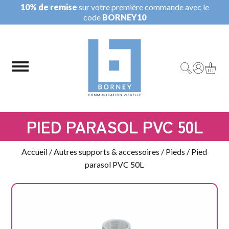
10% de remise
sur votre première commande avec le
code
BORNEY10
PIED PARASOL PVC 50L
Accueil
/
Autres supports & accessoires
/
Pieds
/ Pied
parasol PVC 50L