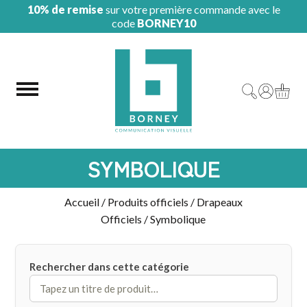
10% de remise
sur votre première commande avec le
code
BORNEY10
SYMBOLIQUE
Accueil
/
Produits officiels
/
Drapeaux
Officiels
/ Symbolique
Rechercher dans cette catégorie