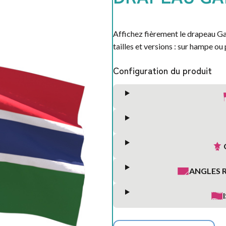
SAINT
VALENTIN
Affichez fièrement le drapeau G
tailles et versions : sur hampe ou 
Configuration du produit
ANGLES 
S