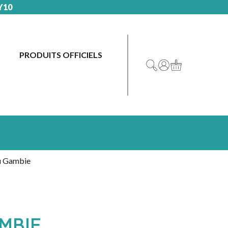
Y10
PRODUITS OFFICIELS
DRAPEAUX
DRAPEAU
OFFICIELS
FRANCE
MAIRIES
DRAPEAU
&
EUROPE
COLLECTIVITÉS
u Gambie
PAYS
ASSOCIATIONS
D’EUROPE
&
SYNDICATS
PAYS
DU
MBIE
ÉCOLES
MONDE