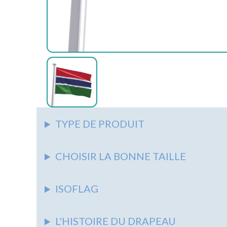
AUTRES
ACCESSOIRES
ASSOCIATIONS
AUTRES
AUTRES
PIEDS
&
SUPPORTS
SYNDICATS
NAPPES
AUTRES
ÉCOLES
AUTRES
MARITIME
TYPE DE PRODUIT
CHOISIR LA BONNE TAILLE
ISOFLAG
L'HISTOIRE DU DRAPEAU