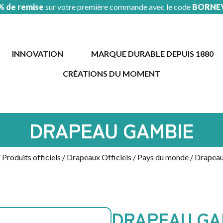
% de remise
sur votre première commande avec le code
BORNE
INNOVATION
MARQUE DURABLE DEPUIS 1880
CRÉATIONS DU MOMENT
AUTOMOBILE
/
GARAGE
DRAPEAU GAMBIE
ÉVÉNEMENT
COUPE
DU
/
Produits officiels
/
Drapeaux Officiels
/
Pays du monde
/ Drapea
MONDE
PROMOTION
SOLDES
SAINT
PATRICK
DRAPEAU GA