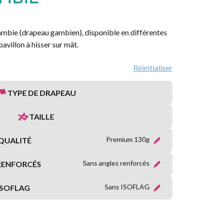
MARITIME
RÉGIONS
ambie (drapeau gambien), disponible en différentes
FRANÇAISES
pavillon à hisser sur mât.
PROVINCES
Réinitialiser
FRANÇAISES
TYPE DE DRAPEAU
TERRITOIRES
&
TAILLE
DÉPARTEMENTS
D’OUTRE-
MER
Premium 130g
QUALITÉ
Sans angles renforcés
RENFORCÉS
ORGANISATIONS
INTERNATIONALES
Sans ISOFLAG
ISOFLAG
SYMBOLIQUE