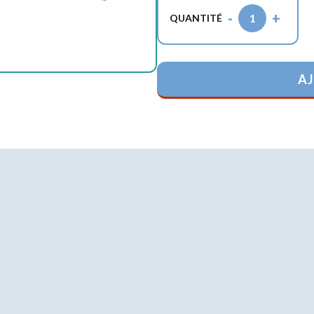
-
+
1
QUANTITÉ
AJ