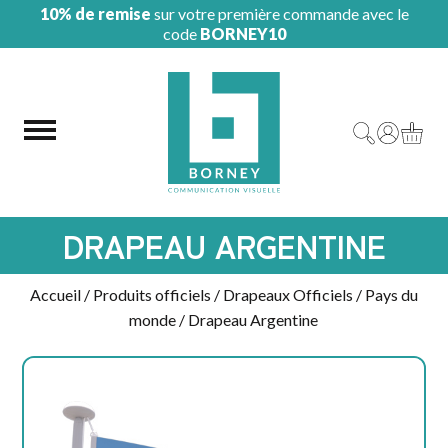
10% de remise
sur votre première commande avec le
code
BORNEY10
DRAPEAU ARGENTINE
Accueil
/
Produits officiels
/
Drapeaux Officiels
/
Pays du
monde
/ Drapeau Argentine