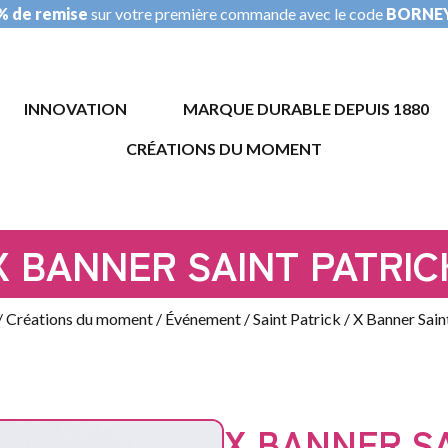
% de remise
sur votre première commande avec le code
BORNE
INNOVATION
MARQUE DURABLE DEPUIS 1880
CRÉATIONS DU MOMENT
AUTOMOBILE
/
GARAGE
X BANNER SAINT PATRIC
ÉVÉNEMENT
COUPE
DU
/
Créations du moment
/
Événement
/
Saint Patrick
/ X Banner Sain
MONDE
PROMOTION
SOLDES
SAINT
PATRICK
X BANNER SA