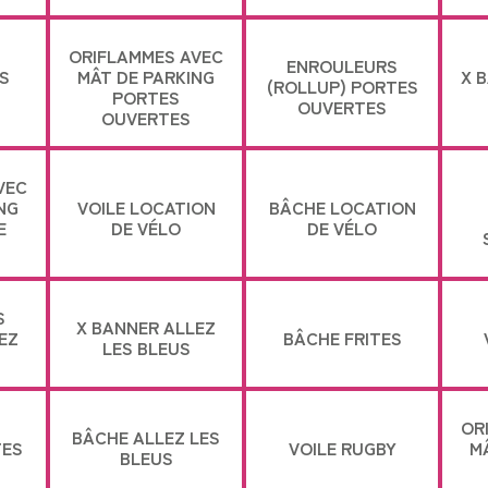
ORIFLAMMES AVEC
ENROULEURS
S
MÂT DE PARKING
X 
(ROLLUP) PORTES
PORTES
OUVERTES
OUVERTES
VEC
NG
VOILE LOCATION
BÂCHE LOCATION
E
DE VÉLO
DE VÉLO
S
X BANNER ALLEZ
EZ
BÂCHE FRITES
LES BLEUS
OR
BÂCHE ALLEZ LES
TES
VOILE RUGBY
M
BLEUS