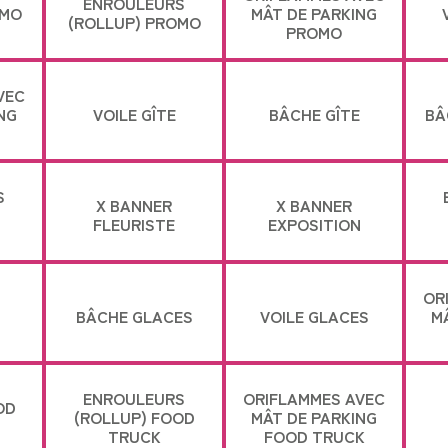
ENROULEURS
OMO
MÂT DE PARKING
(ROLLUP) PROMO
PROMO
VEC
NG
VOILE GÎTE
BÂCHE GÎTE
BÂ
S
X BANNER
X BANNER
FLEURISTE
EXPOSITION
OR
BÂCHE GLACES
VOILE GLACES
M
N
ENROULEURS
ORIFLAMMES AVEC
OD
(ROLLUP) FOOD
MÂT DE PARKING
TRUCK
FOOD TRUCK