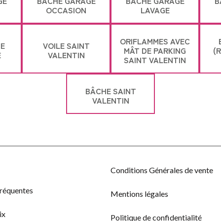
GE
BÂCHE GARAGE
BÂCHE GARAGE
B
OCCASION
LAVAGE
ORIFLAMMES AVEC
GE
VOILE SAINT
MÂT DE PARKING
(
E
VALENTIN
SAINT VALENTIN
BÂCHE SAINT
VALENTIN
Conditions Générales de vente
fréquentes
Mentions légales
ix
Politique de confidentialité