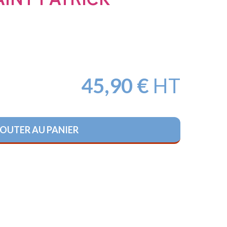
MARITIME
RÉGIONS
FRANÇAISES
PROVINCES
FRANÇAISES
45,90
€
HT
TERRITOIRES
&
DÉPARTEMENTS
OUTER AU PANIER
D’OUTRE-
MER
ORGANISATIONS
INTERNATIONALES
SYMBOLIQUE