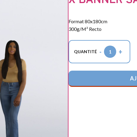
SAINT
VALENTIN
Format 80x180cm
300g/M² Recto
-
+
1
QUANTITÉ
AJ