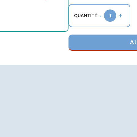
-
+
1
QUANTITÉ
AJ