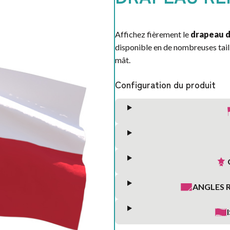
SAINT
VALENTIN
Affichez fièrement le
drapeau d
disponible en de nombreuses taill
mât.
Configuration du produit
ANGLES 
S