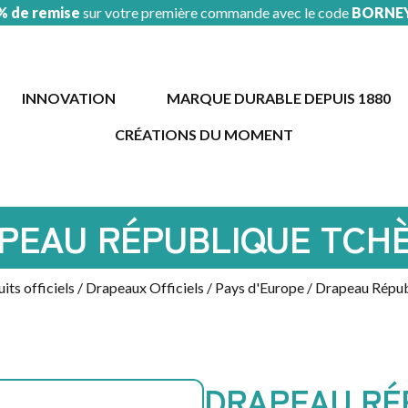
% de remise
sur votre première commande avec le code
BORNE
INNOVATION
MARQUE DURABLE DEPUIS 1880
CRÉATIONS DU MOMENT
AUTOMOBILE
/
GARAGE
PEAU RÉPUBLIQUE TCH
ÉVÉNEMENT
COUPE
DU
its officiels
/
Drapeaux Officiels
/
Pays d'Europe
/ Drapeau Répu
MONDE
PROMOTION
SOLDES
SAINT
PATRICK
DRAPEAU RÉ