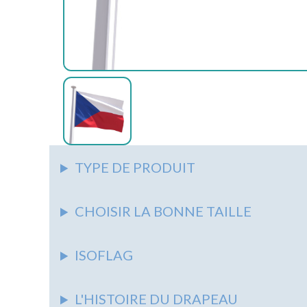
AUTRES
ACCESSOIRES
ASSOCIATIONS
AUTRES
AUTRES
PIEDS
&
SUPPORTS
SYNDICATS
NAPPES
AUTRES
ÉCOLES
AUTRES
MARITIME
TYPE DE PRODUIT
CHOISIR LA BONNE TAILLE
ISOFLAG
L'HISTOIRE DU DRAPEAU