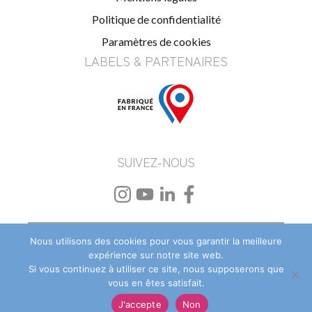
Politique de confidentialité
Paramètres de cookies
LABELS & PARTENAIRES
SUIVEZ-NOUS
Beach Flag personnalisé
–
Drapeau et oriflamme
Nous utilisons des cookies pour vous garantir la meilleure
personnalisé
–
PLV textile et événementielle
expérience sur notre site web.
Si vous continuez à utiliser ce site, nous supposerons que
vous en êtes satisfait.
J'accepte
Non