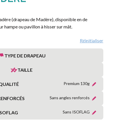
MARITIME
RÉGIONS
adère (drapeau de Madère), disponible en de
FRANÇAISES
ur hampe ou pavillon à hisser sur mât.
PROVINCES
Réinitialiser
FRANÇAISES
TYPE DE DRAPEAU
TERRITOIRES
&
TAILLE
DÉPARTEMENTS
D’OUTRE-
MER
Premium 130g
QUALITÉ
Sans angles renforcés
RENFORCÉS
ORGANISATIONS
INTERNATIONALES
Sans ISOFLAG
ISOFLAG
SYMBOLIQUE