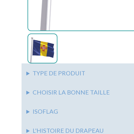
AUTRES
ACCESSOIRES
ASSOCIATIONS
AUTRES
AUTRES
PIEDS
&
SUPPORTS
SYNDICATS
NAPPES
AUTRES
ÉCOLES
AUTRES
MARITIME
TYPE DE PRODUIT
CHOISIR LA BONNE TAILLE
ISOFLAG
L'HISTOIRE DU DRAPEAU