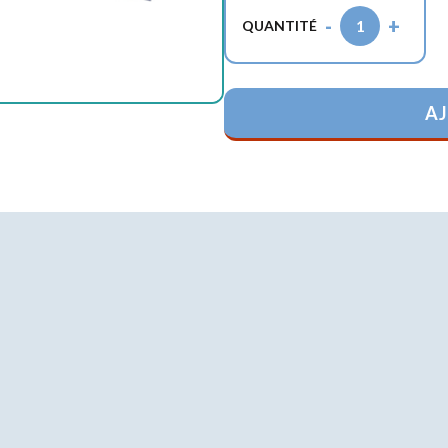
-
+
1
QUANTITÉ
AJ