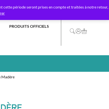
Y10
 cette période seront prises en compte et traitées à notre retour,
rer
PRODUITS OFFICIELS
DRAPEAUX
DRAPEAU
OFFICIELS
FRANCE
MAIRIES
DRAPEAU
&
EUROPE
COLLECTIVITÉS
u Madère
PAYS
ASSOCIATIONS
D’EUROPE
&
SYNDICATS
PAYS
DU
ADÈRE
ÉCOLES
MONDE