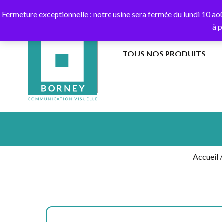
10
Fermeture exceptionnelle : notre usine sera fermée du lundi 10 ao
à 
TOUS NOS PRODUITS
BANNIÈRES
EXTÉRIEUR
DANS
DRAPEAUX
LES
SUR
AIRS
HAMPE
Accueil
BANDEROLES
DRAPEAUX
ET
SUR
CALICOTS
MÂT
EXTÉRIEUR
AU
SOL
COLONNES
GUIRLANDES
AIR
CAPTIF