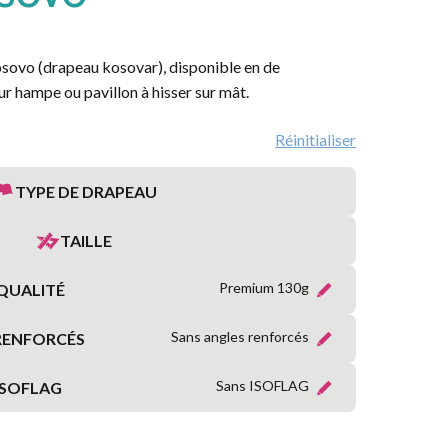
MARITIME
RÉGIONS
sovo (drapeau kosovar), disponible en de
FRANÇAISES
ur hampe ou pavillon à hisser sur mât.
PROVINCES
Réinitialiser
FRANÇAISES
TYPE DE DRAPEAU
TERRITOIRES
&
TAILLE
DÉPARTEMENTS
D’OUTRE-
MER
Premium 130g
QUALITÉ
Sans angles renforcés
RENFORCÉS
ORGANISATIONS
INTERNATIONALES
Sans ISOFLAG
ISOFLAG
SYMBOLIQUE