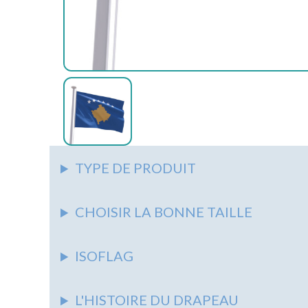
AUTRES
ACCESSOIRES
ASSOCIATIONS
AUTRES
AUTRES
PIEDS
&
SUPPORTS
SYNDICATS
NAPPES
AUTRES
ÉCOLES
AUTRES
MARITIME
TYPE DE PRODUIT
CHOISIR LA BONNE TAILLE
ISOFLAG
L'HISTOIRE DU DRAPEAU