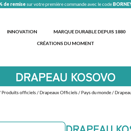
% de remise
sur votre première commande avec le code
BORNE
INNOVATION
MARQUE DURABLE DEPUIS 1880
CRÉATIONS DU MOMENT
AUTOMOBILE
/
GARAGE
DRAPEAU KOSOVO
ÉVÉNEMENT
COUPE
DU
/
Produits officiels
/
Drapeaux Officiels
/
Pays du monde
/ Drapea
MONDE
PROMOTION
SOLDES
SAINT
PATRICK
DRAPEAU KO