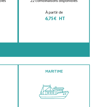
bles
22 combinaisons disponibles
À partir de
6,75
€
HT
MARITIME