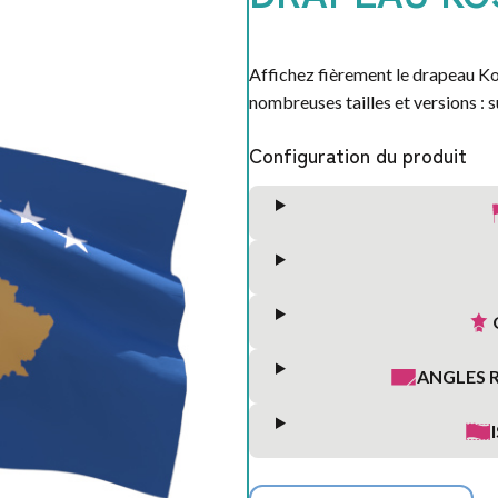
SAINT
VALENTIN
Affichez fièrement le drapeau Ko
nombreuses tailles et versions : s
Configuration du produit
ANGLES 
S