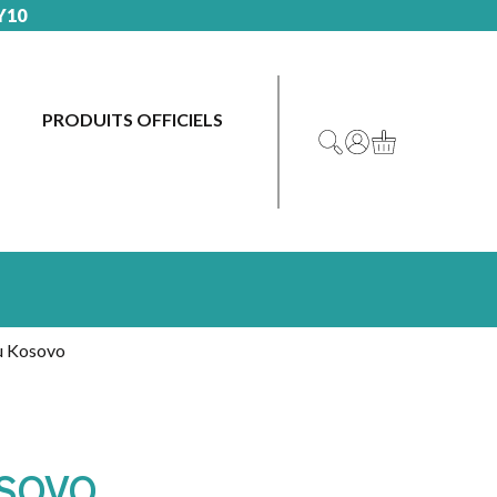
Y10
PRODUITS OFFICIELS
DRAPEAUX
DRAPEAU
OFFICIELS
FRANCE
MAIRIES
DRAPEAU
&
EUROPE
COLLECTIVITÉS
u Kosovo
PAYS
ASSOCIATIONS
D’EUROPE
&
SYNDICATS
PAYS
DU
SOVO
ÉCOLES
MONDE