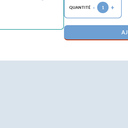
-
+
1
QUANTITÉ
AJ