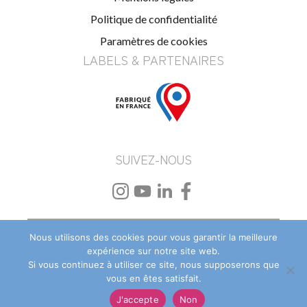
Politique de confidentialité
Paramètres de cookies
LABELS & PARTENAIRES
SUIVEZ-NOUS
Beach Flag personnalisé
–
Drapeau et oriflamme
Nous utilisons des cookies pour vous garantir la meilleure
personnalisé
–
PLV textile et événementielle
expérience sur notre site web.
Si vous continuez à utiliser ce site, nous supposerons que
vous en êtes satisfait.
J'accepte
Non