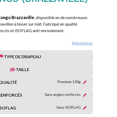
MARITIME
RÉGIONS
ongo Brazzaville
, disponible en de nombreuses
FRANÇAISES
 pavillon à hisser sur mât. Fabriqué en qualité
forcés et ISOFLAG anti-enroulement.
PROVINCES
FRANÇAISES
Réinitialiser
TERRITOIRES
TYPE DE DRAPEAU
&
DÉPARTEMENTS
D’OUTRE-
TAILLE
MER
Premium 130g
QUALITÉ
ORGANISATIONS
INTERNATIONALES
Sans angles renforcés
RENFORCÉS
Sans ISOFLAG
ISOFLAG
SYMBOLIQUE