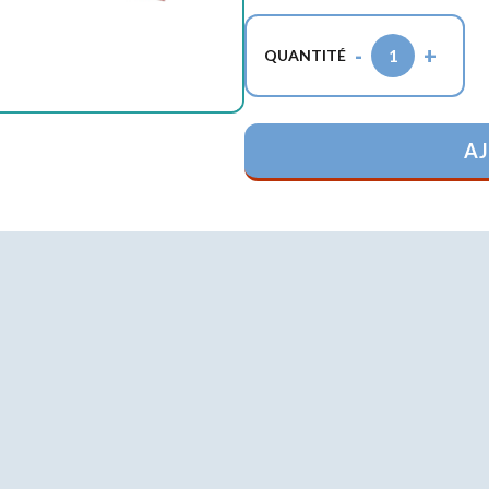
-
+
1
QUANTITÉ
AJ