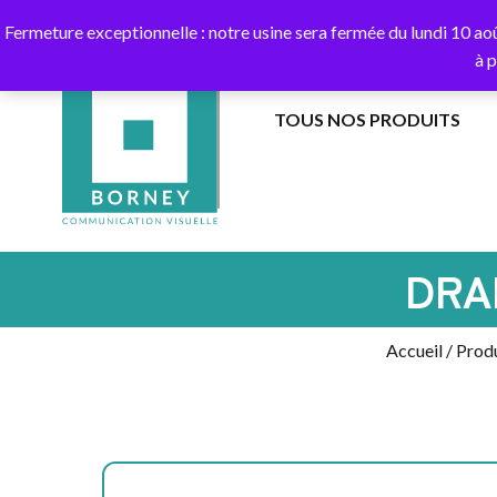
10
Fermeture exceptionnelle : notre usine sera fermée du lundi 10 ao
à 
TOUS NOS PRODUITS
BANNIÈRES
EXTÉRIEUR
DANS
DRAPEAUX
LES
SUR
DRA
AIRS
HAMPE
Accueil
/
Produ
BANDEROLES
DRAPEAUX
ET
SUR
CALICOTS
MÂT
EXTÉRIEUR
AU
SOL
COLONNES
GUIRLANDES
AIR
CAPTIF