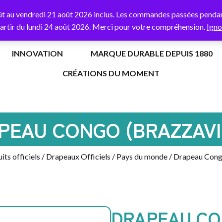
% de remise
sur votre première commande avec le code
BORNE
ût au vendredi 21 août 2026 inclus. Les commandes passées pendant
partir du lundi 24 août 2026. Merci pour votre compréhension.
Igno
INNOVATION
MARQUE DURABLE DEPUIS 1880
CRÉATIONS DU MOMENT
PEAU CONGO (BRAZZAVI
its officiels
/
Drapeaux Officiels
/
Pays du monde
/ Drapeau Congo
DRAPEAU CO