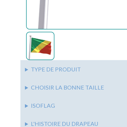
AUTRES
ACCESSOIRES
ASSOCIATIONS
AUTRES
AUTRES
PIEDS
&
SUPPORTS
SYNDICATS
NAPPES
AUTRES
ÉCOLES
AUTRES
MARITIME
TYPE DE PRODUIT
CHOISIR LA BONNE TAILLE
ISOFLAG
L'HISTOIRE DU DRAPEAU