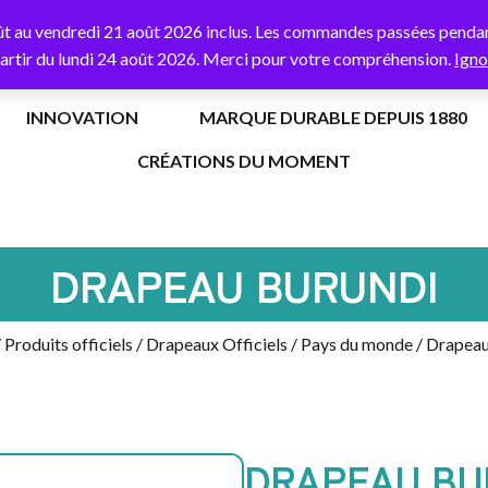
% de remise
sur votre première commande avec le code
BORNE
ût au vendredi 21 août 2026 inclus. Les commandes passées pendant
partir du lundi 24 août 2026. Merci pour votre compréhension.
Igno
INNOVATION
MARQUE DURABLE DEPUIS 1880
CRÉATIONS DU MOMENT
DRAPEAU BURUNDI
/
Produits officiels
/
Drapeaux Officiels
/
Pays du monde
/ Drapeau
DRAPEAU BU