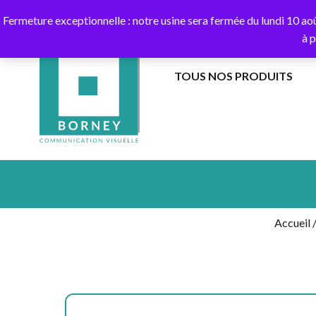
10
Fermeture exceptionnelle : notre usine sera fermée du lundi 10 ao
à 
TOUS NOS PRODUITS
BANNIÈRES
EXTÉRIEUR
DANS
DRAPEAUX
LES
SUR
AIRS
HAMPE
Accueil
BANDEROLES
DRAPEAUX
ET
SUR
CALICOTS
MÂT
EXTÉRIEUR
AU
SOL
COLONNES
GUIRLANDES
AIR
CAPTIF