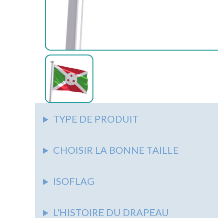
AUTRES
ACCESSOIRES
ASSOCIATIONS
AUTRES
AUTRES
PIEDS
&
SUPPORTS
SYNDICATS
NAPPES
AUTRES
ÉCOLES
AUTRES
MARITIME
TYPE DE PRODUIT
CHOISIR LA BONNE TAILLE
ISOFLAG
L'HISTOIRE DU DRAPEAU