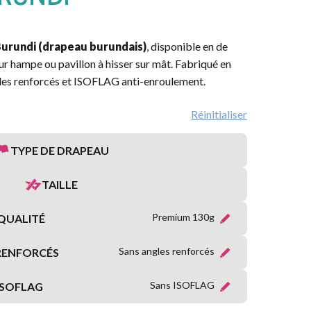
MARITIME
RÉGIONS
urundi (drapeau burundais)
, disponible en de
FRANÇAISES
sur hampe ou pavillon à hisser sur mât. Fabriqué en
les renforcés et ISOFLAG anti-enroulement.
PROVINCES
FRANÇAISES
Réinitialiser
TERRITOIRES
TYPE DE DRAPEAU
&
DÉPARTEMENTS
D’OUTRE-
TAILLE
MER
Premium 130g
QUALITÉ
ORGANISATIONS
INTERNATIONALES
Sans angles renforcés
RENFORCÉS
Sans ISOFLAG
ISOFLAG
SYMBOLIQUE