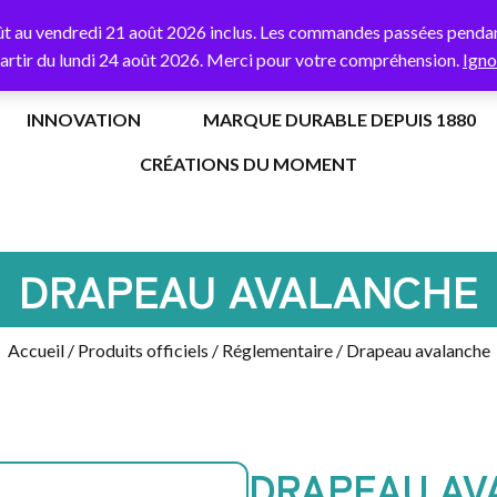
% de remise
sur votre première commande avec le code
BORNE
ût au vendredi 21 août 2026 inclus. Les commandes passées pendant
partir du lundi 24 août 2026. Merci pour votre compréhension.
Igno
INNOVATION
MARQUE DURABLE DEPUIS 1880
CRÉATIONS DU MOMENT
DRAPEAU AVALANCHE
Accueil
/
Produits officiels
/
Réglementaire
/ Drapeau avalanche
DRAPEAU AV