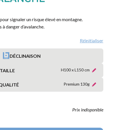
MARITIME
RÉGIONS
pour signaler un risque élevé en montagne.
FRANÇAISES
es à danger d’avalanche.
PROVINCES
Réinitialiser
FRANÇAISES
DÉCLINAISON
TERRITOIRES
&
H100 x L150 cm
TAILLE
DÉPARTEMENTS
D’OUTRE-
MER
Premium 130g
QUALITÉ
ORGANISATIONS
INTERNATIONALES
Prix indisponible
SYMBOLIQUE