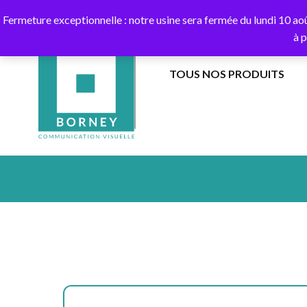
10
Fermeture exceptionnelle : notre usine sera fermée du lundi 10 ao
à 
TOUS NOS PRODUITS
BANNIÈRES
EXTÉRIEUR
DANS
DRAPEAUX
LES
SUR
AIRS
HAMPE
BANDEROLES
DRAPEAUX
ET
SUR
CALICOTS
MÂT
EXTÉRIEUR
AU
SOL
COLONNES
GUIRLANDES
AIR
CAPTIF