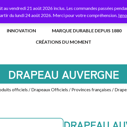
% de remise
sur votre première commande avec le code
BORNE
ût au vendredi 21 août 2026 inclus. Les commandes passées pendant
partir du lundi 24 août 2026. Merci pour votre compréhension.
Igno
INNOVATION
MARQUE DURABLE DEPUIS 1880
CRÉATIONS DU MOMENT
DRAPEAU AUVERGNE
duits officiels
/
Drapeaux Officiels
/
Provinces françaises
/ Drape
DRAPEAU AU