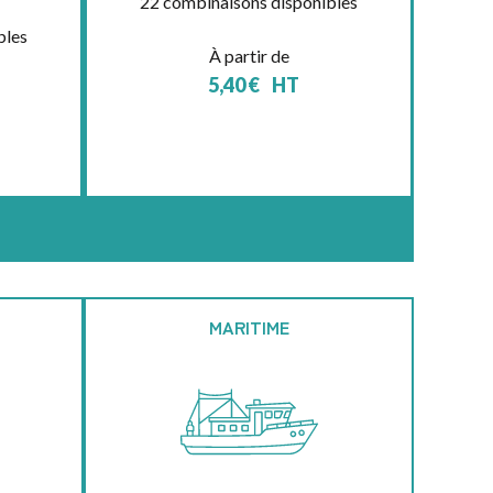
22 combinaisons disponibles
bles
À partir de
5,40
€
HT
MARITIME