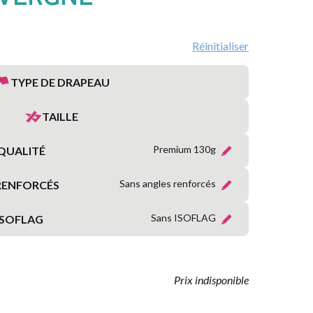
MARITIME
RÉGIONS
Réinitialiser
FRANÇAISES
TYPE DE DRAPEAU
PROVINCES
FRANÇAISES
TAILLE
TERRITOIRES
Premium 130g
QUALITÉ
&
DÉPARTEMENTS
D’OUTRE-
Sans angles renforcés
RENFORCÉS
MER
Sans ISOFLAG
ISOFLAG
ORGANISATIONS
INTERNATIONALES
Prix indisponible
SYMBOLIQUE