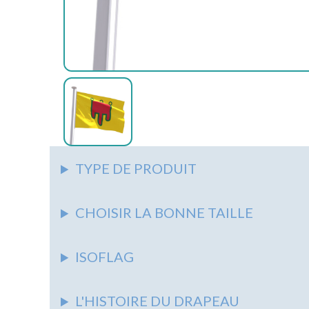
AUTRES
ACCESSOIRES
ASSOCIATIONS
AUTRES
AUTRES
PIEDS
&
SUPPORTS
SYNDICATS
NAPPES
AUTRES
ÉCOLES
AUTRES
MARITIME
TYPE DE PRODUIT
CHOISIR LA BONNE TAILLE
ISOFLAG
L'HISTOIRE DU DRAPEAU