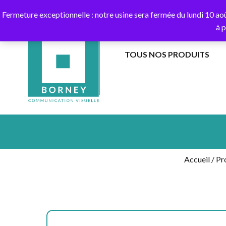
10
Fermeture exceptionnelle : notre usine sera fermée du lundi 10 ao
à 
TOUS NOS PRODUITS
BANNIÈRES
EXTÉRIEUR
DANS
DRAPEAUX
LES
SUR
AIRS
HAMPE
Accueil
/
Pro
BANDEROLES
DRAPEAUX
ET
SUR
CALICOTS
MÂT
EXTÉRIEUR
AU
SOL
COLONNES
GUIRLANDES
AIR
CAPTIF