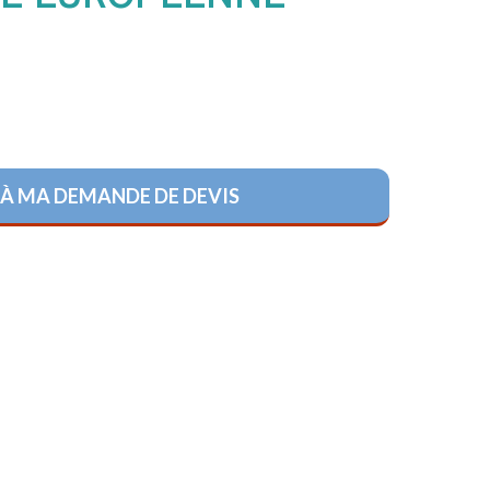
MARITIME
RÉGIONS
FRANÇAISES
PROVINCES
FRANÇAISES
À MA DEMANDE DE DEVIS
TERRITOIRES
&
DÉPARTEMENTS
D’OUTRE-
MER
ORGANISATIONS
INTERNATIONALES
SYMBOLIQUE