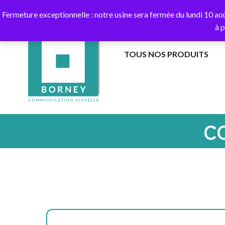
10
Fermeture exceptionnelle : notre usine sera fermée du lundi 10 ao
à 
TOUS NOS PRODUITS
BANNIÈRES
EXTÉRIEUR
DANS
DRAPEAUX
LES
SUR
C
AIRS
HAMPE
BANDEROLES
DRAPEAUX
ET
SUR
CALICOTS
MÂT
EXTÉRIEUR
AU
SOL
COLONNES
GUIRLANDES
AIR
CAPTIF