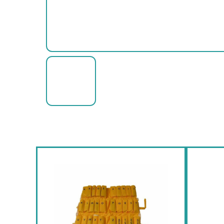
AUTRES
ACCESSOIRES
ASSOCIATIONS
AUTRES
AUTRES
PIEDS
&
SUPPORTS
SYNDICATS
NAPPES
AUTRES
ÉCOLES
AUTRES
MARITIME