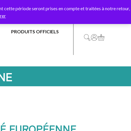
Y10
 cette période seront prises en compte et traitées à notre retour,
rer
PRODUITS OFFICIELS
DRAPEAUX
DRAPEAU
OFFICIELS
FRANCE
MAIRIES
DRAPEAU
NE
&
EUROPE
COLLECTIVITÉS
PAYS
ASSOCIATIONS
D’EUROPE
&
SYNDICATS
PAYS
DU
É EUROPÉENNE
ÉCOLES
MONDE