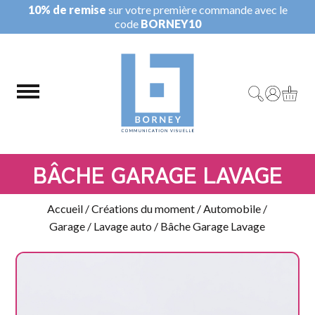
10% de remise
sur votre première commande avec le
code
BORNEY10
BÂCHE GARAGE LAVAGE
Accueil
/
Créations du moment
/
Automobile /
Garage
/
Lavage auto
/ Bâche Garage Lavage